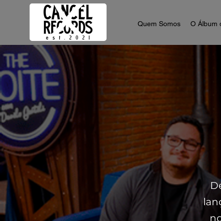
Quem Somos
O Álbum 
De
lan
no