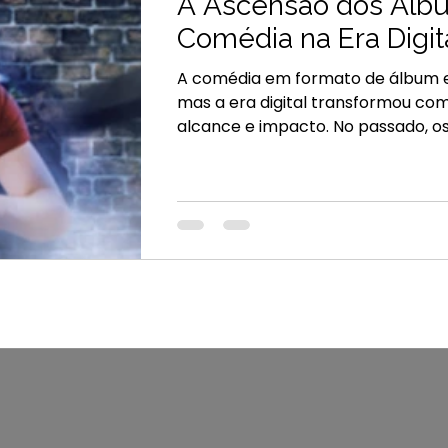
A Ascensão dos Álb
Comédia na Era Digit
A comédia em formato de álbum e
mas a era digital transformou c
alcance e impacto. No passado, os comediantes
dependiam de apresentações ao vi
distribuição física de CDs. Hoje, p
streaming como Spotify e Apple 
artistas alcancem públicos globai
instantaneamente. Um comediant
álbum em São Paulo e ser ouvido e
Tóquio no mesmo dia.