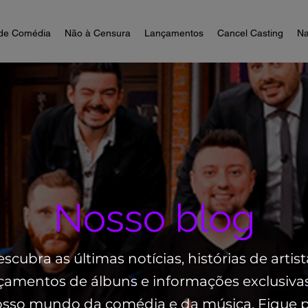
de Comédia
Não à Censura
Lançamentos
Cancel Casting
Na
Nosso blog
scubra as últimas notícias, histórias de artist
çamentos de álbuns e informações exclusiva
sso mundo da comédia e da música. Fique 