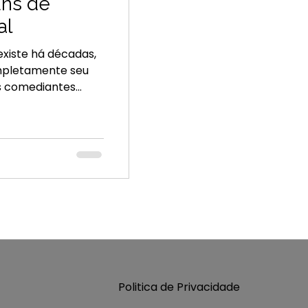
uns de
al
xiste há décadas,
ompletamente seu
vo, rádio ou
lataformas de
Music permitem que
s
e pode lançar um
m Miami, Lisboa ou
Politica de Privacidade