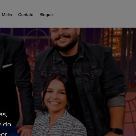
 Mídia
Contato
Blogue
as,
s do
por