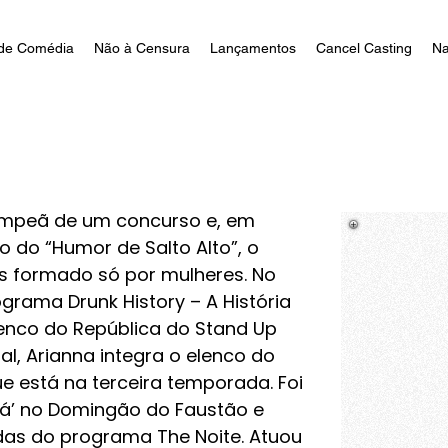
de Comédia
Não à Censura
Lançamentos
Cancel Casting
Na
campeã de um concurso e, em
o do “Humor de Salto Alto”, o
s formado só por mulheres. No
grama Drunk History – A História
lenco do República do Stand Up
l, Arianna integra o elenco do
e está na terceira temporada. Foi
Lá’ no Domingão do Faustão e
das do programa The Noite. Atuou