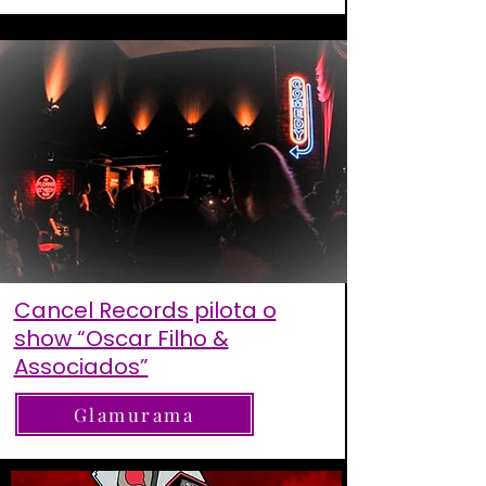
Cancel Records pilota o
show “Oscar Filho &
Associados”
Glamurama