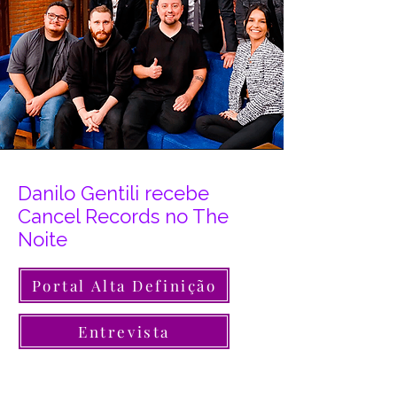
Danilo Gentili recebe
Cancel Records no The
Noite
Portal Alta Definição
Entrevista