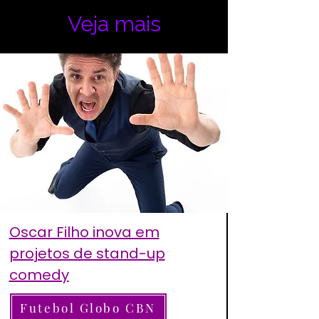
Veja mais
Oscar Filho inova em
projetos de stand-up
comedy
Futebol Globo CBN