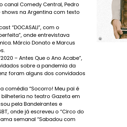
o canal Comedy Central, Pedro
shows na Argentina com texto
cast “DOCASALI”, com o
rfeita”, onde entrevistava
mica. Márcio Donato e Marcus
s.
u “2020 – Antes Que o Ano Acabe”,
vidados sobre a pandemia da
llenz foram alguns dos convidados
u a comédia “Socorro! Meu pai é
e bilheteria no teatro Gazeta em
assou pela Bandeirantes e
BT, onde já escreveu o “Circo do
ograma semanal “Sabadou com