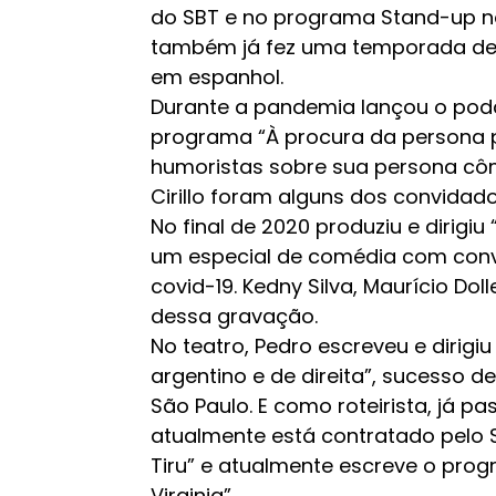
do SBT e no programa Stand-up n
também já fez uma temporada de 
em espanhol.
Durante a pandemia lançou o pod
programa “À procura da persona pe
humoristas sobre sua persona cô
Cirillo foram alguns dos convidado
No final de 2020 produziu e dirigi
um especial de comédia com con
covid-19. Kedny Silva, Maurício Do
dessa gravação.
No teatro, Pedro escreveu e dirigi
argentino e de direita”, sucesso d
São Paulo. E como roteirista, já p
atualmente está contratado pelo S
Tiru” e atualmente escreve o pr
Virginia”.